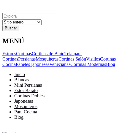
Explora
Cerrar
Menu
Cerrar
Resultados
para
MENÚ
Estores
Cortinas
Cortinas de Baño
Tela para
Cortinas
Persianas
Mosquiteras
Cortinas Salón
Visillos
Cortinas
Cocina
Paneles japoneses
Venecianas
Cortinas Modernas
Blog
Inicio
Blancas
Mini Persianas
Estor Barato
Cortinas Dobles
Japonesas
Mosquiteros
Para Cocina
Blog