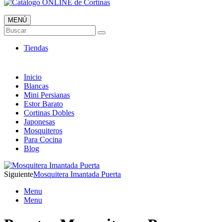
MENÚ
Catálogo ONLINE de Cortinas
Buscar
Al mejor Precio
Tiendas
Inicio
Blancas
Mini Persianas
Estor Barato
Cortinas Dobles
Japonesas
Mosquiteros
Para Cocina
Blog
Siguiente
Mosquitera Imantada Puerta
Menu
Menu