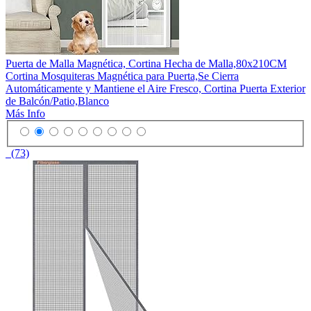
Puerta de Malla Magnética, Cortina Hecha de Malla,80x210CM
Cortina Mosquiteras Magnética para Puerta,Se Cierra
Automáticamente y Mantiene el Aire Fresco, Cortina Puerta Exterior
de Balcón/Patio,Blanco
Más Info
(73)