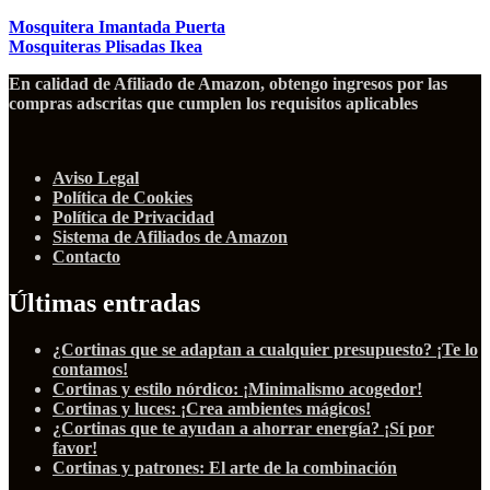
Mosquitera Imantada Puerta
Mosquiteras Plisadas Ikea
En calidad de Afiliado de Amazon, obtengo ingresos por las
compras adscritas que cumplen los requisitos aplicables
Aviso Legal
Política de Cookies
Política de Privacidad
Sistema de Afiliados de Amazon
Contacto
Últimas entradas
¿Cortinas que se adaptan a cualquier presupuesto? ¡Te lo
contamos!
Cortinas y estilo nórdico: ¡Minimalismo acogedor!
Cortinas y luces: ¡Crea ambientes mágicos!
¿Cortinas que te ayudan a ahorrar energía? ¡Sí por
favor!
Cortinas y patrones: El arte de la combinación