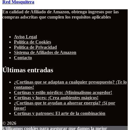
Red Mosquitera
En calidad de Afiliado de Amazon, obtengo ingresos por las
compras adscritas que cumplen los requisitos aplicables
Aviso Legal
Política de Cookies
Política de Privacidad
Sistema de Afiliados de Amazon
Contacto
Últimas entradas
¿Cortinas que se adaptan a cualquier presupuesto? ¡Te lo
contamos!
Cortinas y estilo nórdico: ¡Minimalismo acogedor!
Cortinas y luces: ¡Crea ambientes mágicos!
¿Cortinas que te ayudan a ahorrar energía? ¡Sí por
favor!
Cortinas y patrones: El arte de la combinación
© 2026
Utilizamos cookies para asegurar que damos la mejor