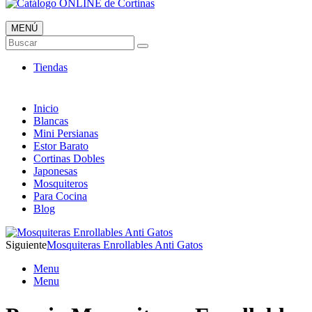
MENÚ
Catálogo ONLINE de Cortinas
Buscar
Al mejor Precio
Tiendas
Inicio
Blancas
Mini Persianas
Estor Barato
Cortinas Dobles
Japonesas
Mosquiteros
Para Cocina
Blog
Siguiente
Mosquiteras Enrollables Anti Gatos
Menu
Menu