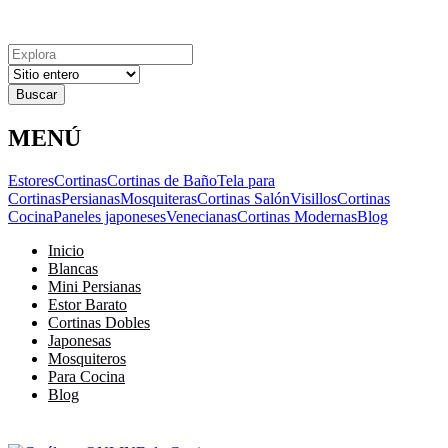
Explora
Cerrar
Menu
Cerrar
Resultados
para
MENÚ
Estores
Cortinas
Cortinas de Baño
Tela para
Cortinas
Persianas
Mosquiteras
Cortinas Salón
Visillos
Cortinas
Cocina
Paneles japoneses
Venecianas
Cortinas Modernas
Blog
Inicio
Blancas
Mini Persianas
Estor Barato
Cortinas Dobles
Japonesas
Mosquiteros
Para Cocina
Blog