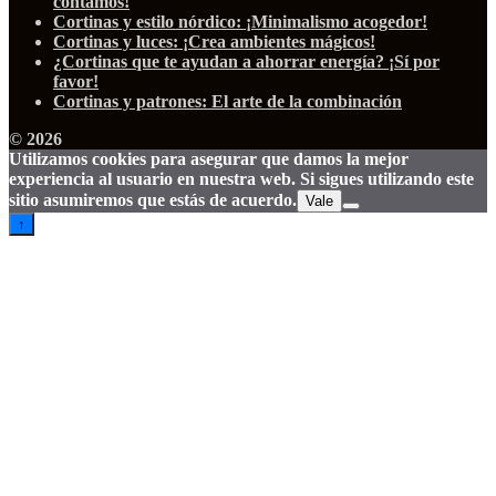
contamos!
Cortinas y estilo nórdico: ¡Minimalismo acogedor!
Cortinas y luces: ¡Crea ambientes mágicos!
¿Cortinas que te ayudan a ahorrar energía? ¡Sí por
favor!
Cortinas y patrones: El arte de la combinación
© 2026
Utilizamos cookies para asegurar que damos la mejor
experiencia al usuario en nuestra web. Si sigues utilizando este
sitio asumiremos que estás de acuerdo.
Vale
↑