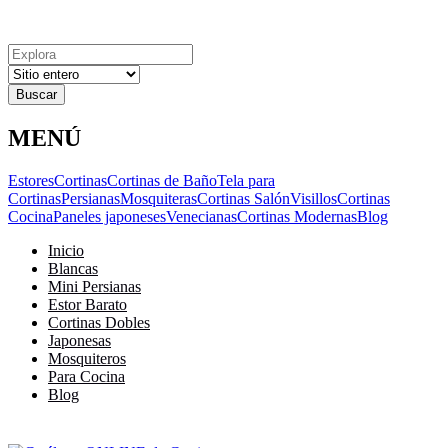
Explora
Cerrar
Menu
Cerrar
Resultados
para
MENÚ
Estores
Cortinas
Cortinas de Baño
Tela para
Cortinas
Persianas
Mosquiteras
Cortinas Salón
Visillos
Cortinas
Cocina
Paneles japoneses
Venecianas
Cortinas Modernas
Blog
Inicio
Blancas
Mini Persianas
Estor Barato
Cortinas Dobles
Japonesas
Mosquiteros
Para Cocina
Blog