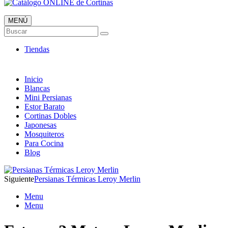
MENÚ
Catálogo ONLINE de Cortinas
Buscar
Al mejor Precio
Tiendas
Inicio
Blancas
Mini Persianas
Estor Barato
Cortinas Dobles
Japonesas
Mosquiteros
Para Cocina
Blog
Siguiente
Persianas Térmicas Leroy Merlin
Menu
Menu