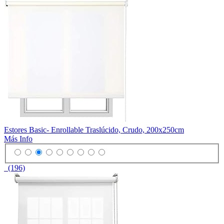
Estores Basic- Enrollable Traslúcido, Crudo, 200x250cm
Más Info
(196)