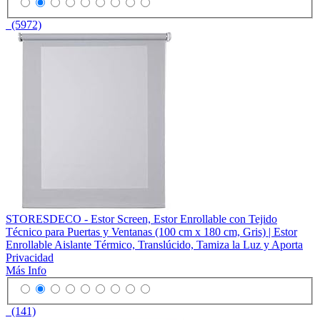
(5972)
STORESDECO - Estor Screen, Estor Enrollable con Tejido
Técnico para Puertas y Ventanas (100 cm x 180 cm, Gris) | Estor
Enrollable Aislante Térmico, Translúcido, Tamiza la Luz y Aporta
Privacidad
Más Info
(141)