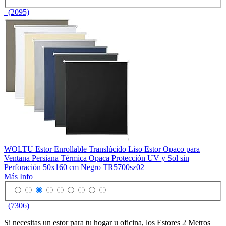
(2095)
WOLTU Estor Enrollable Translúcido Liso Estor Opaco para
Ventana Persiana Térmica Opaca Protección UV y Sol sin
Perforación 50x160 cm Negro TR5700sz02
Más Info
(7306)
Si necesitas un estor para tu hogar u oficina, los Estores 2 Metros