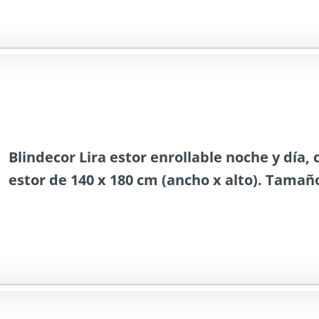
Blindecor Lira estor enrollable noche y día, c
estor de 140 x 180 cm (ancho x alto). Tamaño
x 175 cm. Estores noche y dia elegantes