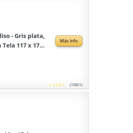
iso - Gris plata,
Más Info
 Tela 117 x 170
(10821)