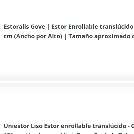
Estoralis Gove | Estor Enrollable translúcido 
cm (Ancho por Alto) | Tamaño aproximado de
175 cm | Estores para Ventanas | Color Gris
Uniestor Liso Estor enrollable translúcido - G