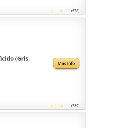
(678)
cido (Gris,
Más Info
(739)