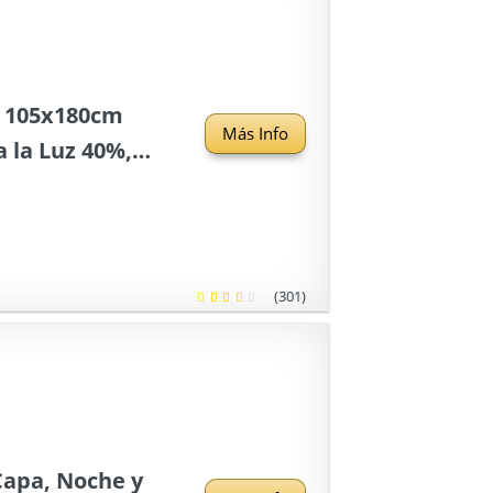
do 105x180cm
Más Info
a la Luz 40%,
(301)
Capa, Noche y