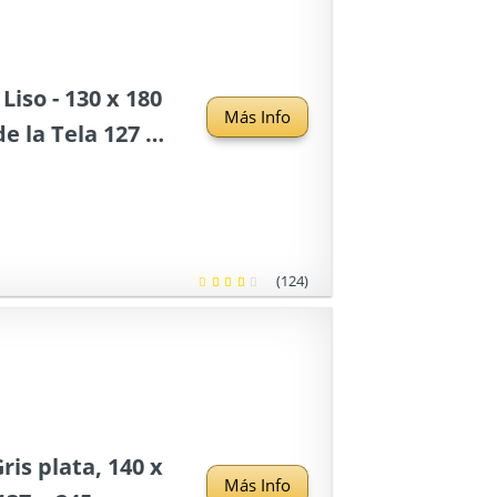
Liso - 130 x 180
Más Info
 la Tela 127 x
(124)
ris plata, 140 x
Más Info