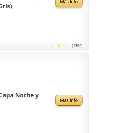
Más Info
Gris)
(1366)
 Capa Noche y
Más Info