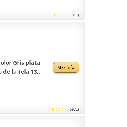
(617)
olor Gris plata,
Más Info
 de la tela 137
(5972)