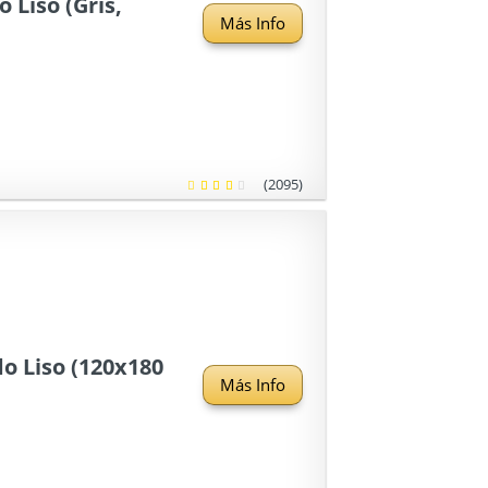
 Liso (Gris,
Más Info
(2095)
o Liso (120x180
Más Info