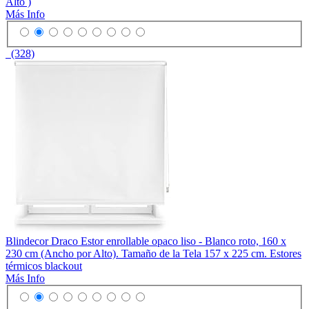
Alto )
Más Info
(328)
Blindecor Draco Estor enrollable opaco liso - Blanco roto, 160 x
230 cm (Ancho por Alto). Tamaño de la Tela 157 x 225 cm. Estores
térmicos blackout
Más Info