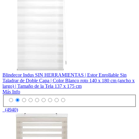
Blindecor Indus SIN HERRAMIENTAS | Estor Enrollable Sin
Taladrar de Doble Capa | Color Blanco roto 140 x 180 cm (ancho x
largo) | Tamaño de la Tela 137 x 175 cm
Más Info
(4940)