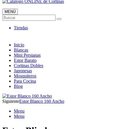
MENÚ
Catálogo ONLINE de Cortinas
Buscar
Al mejor Precio
Tiendas
Inicio
Blancas
Mini Persianas
Estor Barato
Cortinas Dobles
Japonesas
Mosquiteros
Para Cocina
Blog
Siguiente
Estor Blanco 160 Ancho
Menu
Menu