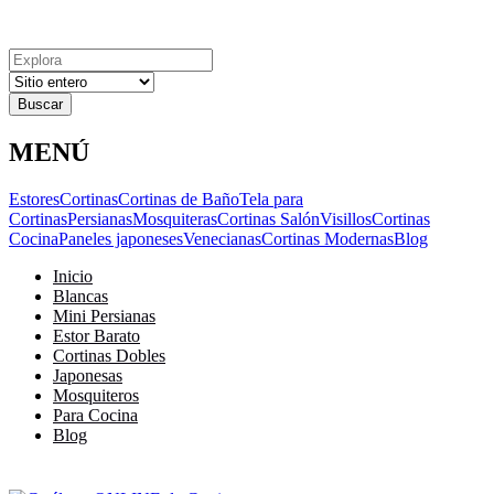
Explora
Cerrar
Menu
Cerrar
Resultados
para
MENÚ
Estores
Cortinas
Cortinas de Baño
Tela para
Cortinas
Persianas
Mosquiteras
Cortinas Salón
Visillos
Cortinas
Cocina
Paneles japoneses
Venecianas
Cortinas Modernas
Blog
Inicio
Blancas
Mini Persianas
Estor Barato
Cortinas Dobles
Japonesas
Mosquiteros
Para Cocina
Blog