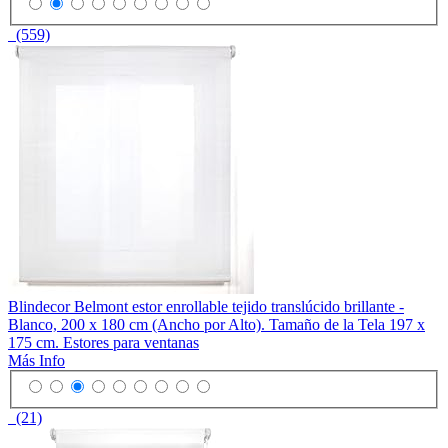
(559)
Blindecor Belmont estor enrollable tejido translúcido brillante -
Blanco, 200 x 180 cm (Ancho por Alto). Tamaño de la Tela 197 x
175 cm. Estores para ventanas
Más Info
(21)