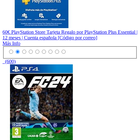
60€ PlayStation Store Tarjeta Regalo por PlayStation Plus Essential |
12 meses | Cuenta española [Código por correo]
Más Info
(600)