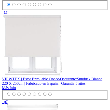
(2)
VIEWTEX | Estor Enrollable Opaco/Oscurante/Sundusk Blanco
220 X 250cm | Fabricado en España | Garantia 5 años
Más Info
(0)