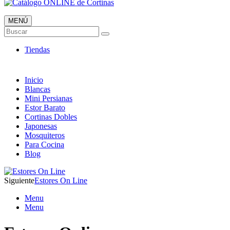
MENÚ
Catálogo ONLINE de Cortinas
Buscar
Al mejor Precio
Tiendas
Inicio
Blancas
Mini Persianas
Estor Barato
Cortinas Dobles
Japonesas
Mosquiteros
Para Cocina
Blog
Siguiente
Estores On Line
Menu
Menu