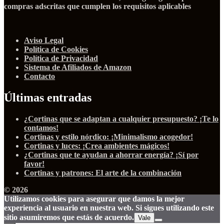
compras adscritas que cumplen los requisitos aplicables
Aviso Legal
Política de Cookies
Política de Privacidad
Sistema de Afiliados de Amazon
Contacto
Últimas entradas
¿Cortinas que se adaptan a cualquier presupuesto? ¡Te lo
contamos!
Cortinas y estilo nórdico: ¡Minimalismo acogedor!
Cortinas y luces: ¡Crea ambientes mágicos!
¿Cortinas que te ayudan a ahorrar energía? ¡Sí por
favor!
Cortinas y patrones: El arte de la combinación
© 2026
Utilizamos cookies para asegurar que damos la mejor
experiencia al usuario en nuestra web. Si sigues utilizando este
sitio asumiremos que estás de acuerdo.
Vale