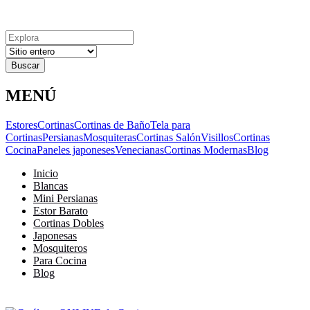
Explora
Cerrar
Menu
Cerrar
Resultados
para
MENÚ
Estores
Cortinas
Cortinas de Baño
Tela para
Cortinas
Persianas
Mosquiteras
Cortinas Salón
Visillos
Cortinas
Cocina
Paneles japoneses
Venecianas
Cortinas Modernas
Blog
Inicio
Blancas
Mini Persianas
Estor Barato
Cortinas Dobles
Japonesas
Mosquiteros
Para Cocina
Blog