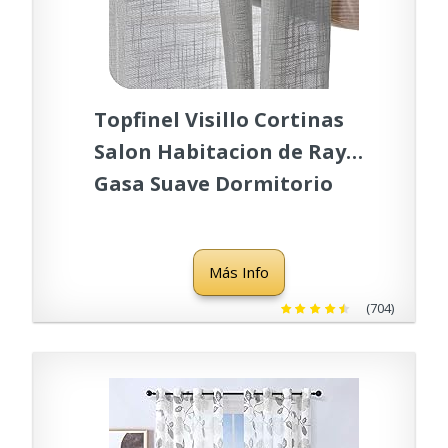
Topfinel Visillo Cortinas
Salon Habitacion de Raya
Gasa Suave Dormitorio
Visillo Lino Vertical para
Ventanas Cocina Sala de
Más Info
Estar con Ojales 2 Piezas
140x240cm Gris
(704)