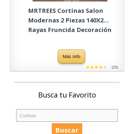
MRTREES Cortinas Salon
Modernas 2 Piezas 140X240
Rayas Fruncida Decoración
Modernas Visillos para
Ventanas Salon Cocina
Más Info
Habitación Comedor Baño
2 Piezas Blanco+Gris
(25)
Busca tu Favorito
Buscar