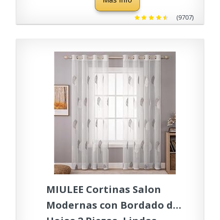
Translucidas Visillos para
Ventanas Habitacion,
(9707)
Visillos Salón 2 Piezas, 2X
A140xL225CM
MIULEE Cortinas Salon
Modernas con Bordado de