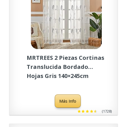
MRTREES 2 Piezas Cortinas
Translucida Bordado
Hojas Gris 140×245cm
Visillos Salon Modernos
con Ojales para
Más Info
Dormitorio Ventanas
Habitacion Niños Sala
(1728)
Cocina Comedor Baño