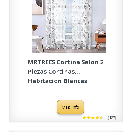
MRTREES Cortina Salon 2
Piezas Cortinas
Habitacion Blancas
Estampadas Flores Grises
con Ojales Lino Efecto 140
Más Info
x 225 cm Visillos Largos
Translucidos para
(427)
Ventanas Salón Moderno