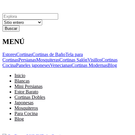
Explora
Cerrar
Menu
Cerrar
Resultados
para
MENÚ
Estores
Cortinas
Cortinas de Baño
Tela para
Cortinas
Persianas
Mosquiteras
Cortinas Salón
Visillos
Cortinas
Cocina
Paneles japoneses
Venecianas
Cortinas Modernas
Blog
Inicio
Blancas
Mini Persianas
Estor Barato
Cortinas Dobles
Japonesas
Mosquiteros
Para Cocina
Blog