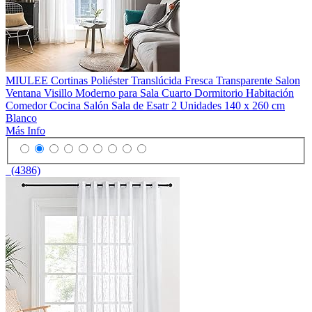
MIULEE Cortinas Poliéster Translúcida Fresca Transparente Salon
Ventana Visillo Moderno para Sala Cuarto Dormitorio Habitación
Comedor Cocina Salón Sala de Esatr 2 Unidades 140 x 260 cm
Blanco
Más Info
(4386)