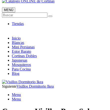
MENÚ
Catálogo ONLINE de Cortinas
Buscar
Al mejor Precio
Tiendas
Inicio
Blancas
Mini Persianas
Estor Barato
Cortinas Dobles
Japonesas
Mosquiteros
Para Cocina
Blog
Siguiente
Visillos Dormitorio Ikea
Menu
Menu